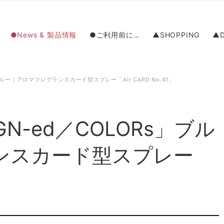
●News & 製品情報
●ご利用前に…
▲SHOPPING
▲D
ブルー｜アロマフレグランスカード型スプレー「Air CARD No.41」
N-ed／COLORs」ブル
ンスカード型スプレー