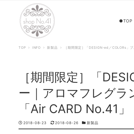
●TOP
TOP
INFO
新製品
［期間限定］「DESIGN-ed／COLORs」
［期間限定］「DESIG
ー｜アロマフレグラ
「Air CARD No.41」
投
2018-08-23
更
2018-08-26
カ
新製品
稿
新
テ