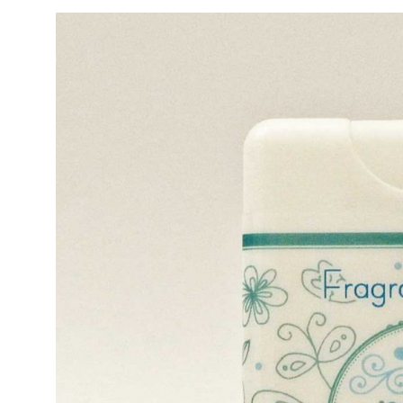
日
日
ゴ
リ
ー